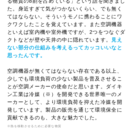
る物質の8割を占めている」という話を聞
きまし
た
。身近すぎて気がつかないくらい、でも無く
てはならない。そういうモノに携わることにワ
クワクしたことを覚えています。また空調機器
といえば室内機や室外機ですが、2つをつなぐダ
クト
など
が壁や天井の中に隠れています。
見え
ない部分の仕組みを考えるってカッコいいなと
思ったんです。
空調機器が無くてはならない存在である以上、
少しでも環境負荷の少ない製品を普及させるこ
とが空調メーカーの使命だと思います。ダイキ
ン工業は冷媒（※）を開発できる
世界
唯一のメ
ーカーとして、より環境負荷を抑えた冷媒を開
発しています。製品の販売を通じて環境保全に
貢献できるのも、大きな魅力でした。
※熱を移動させるために必要な物質