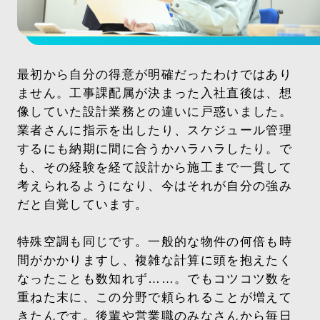
最初から自分の得意が明確だったわけではあり
ません。工事課配属が決まった入社直後は、想
像していた設計業務との違いに戸惑いました。
業者さんに指示を出したり、スケジュール管理
するにも納期に間に合うかハラハラしたり。で
も、その経験を経て設計から施工まで一貫して
考えられるようになり、今はそれが自分の強み
だと自覚しています。
特殊空調も同じです。一般的な物件の何倍も時
間がかかりますし、複雑な計算に頭を抱えたく
なったことも数知れず……。でもコツコツ数を
重ねた末に、この分野で頼られることが増えて
きたんです。後輩や営業職
の
みなさんから毎日