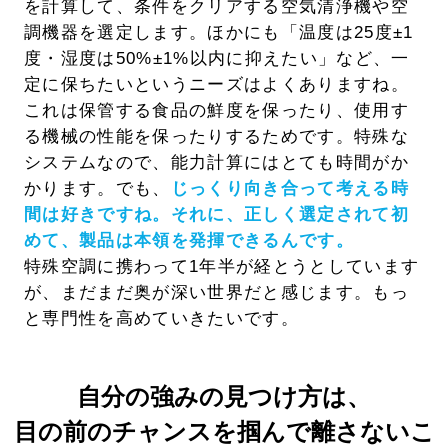
を計算して、条件をクリアする空気清浄機や空
調機器を選定します。ほかにも「温度は25度±1
度・湿度は50%±1%以内に抑えたい」など、一
定に保ちたいというニーズはよくありますね。
これは保管する食品の鮮度を保ったり、使用す
る機械の性能を保
ったりする
ためです。特殊な
システムなので、能力計算にはとても時間がか
かります。でも、
じっくり向き合って考える時
間は好きですね。それに、正しく選定されて初
めて、製品は本領を発揮できるんです。
特殊空調に携わって1年半が経とうとしています
が、まだまだ奥が深い世界
だと感じます
。もっ
と専門性を高めていきたいです。
自分の強みの見つけ方は、
目の前のチャンスを掴んで離さないこ